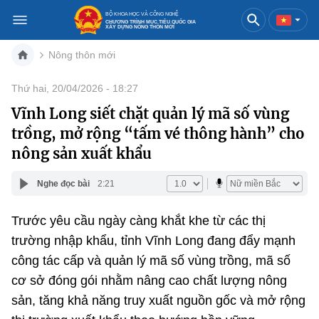
BỘ KHOA HỌC VÀ CÔNG NGHỆ
CHƯƠNG TRÌNH MỤC TIÊU QUỐC GIA
XÂY DỰNG NÔNG THÔN MỚI
Nông thôn mới
Việt Nam
English
Thứ hai, 20/04/2026 - 18:27
Vĩnh Long siết chặt quản lý mã số vùng
Danh mục
trồng, mở rộng “tấm vé thông hành” cho
Trang chủ
nông sản xuất khẩu
Tin tức
Nghe đọc bài
2:21
Chuyển đổi số nông thôn
Trước yêu cầu ngày càng khắt khe từ các thị
Địa phương tiêu biểu
trường nhập khẩu, tỉnh Vĩnh Long đang đẩy mạnh
công tác cấp và quản lý mã số vùng trồng, mã số
Multimedia
cơ sở đóng gói nhằm nâng cao chất lượng nông
Chính sách
sản, tăng khả năng truy xuất nguồn gốc và mở rộng