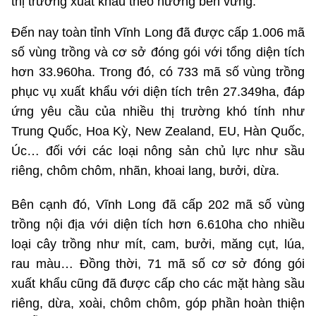
thị trường xuất khẩu theo hướng bền vững.
Chọn ngôn ngữ
Đến nay toàn tỉnh Vĩnh Long đã được cấp 1.006 mã
Việt Nam
English
số vùng trồng và cơ sở đóng gói với tổng diện tích
hơn 33.960ha. Trong đó, có 733 mã số vùng trồng
phục vụ xuất khẩu với diện tích trên 27.349ha, đáp
TRUNG TÂM THÔNG TIN
ứng yêu cầu của nhiều thị trường khó tính như
Trung Quốc, Hoa Kỳ, New Zealand, EU, Hàn Quốc,
Liên hệ
Úc… đối với các loại nông sản chủ lực như sầu
riêng, chôm chôm, nhãn, khoai lang, bưởi, dừa.
banbientap@mic.gov.vn
Bên cạnh đó, Vĩnh Long đã cấp 202 mã số vùng
024.3556.3461
trồng nội địa với diện tích hơn 6.610ha cho nhiều
loại cây trồng như mít, cam, bưởi, măng cụt, lúa,
Ban Biên tập Cổng TTĐT - 18 Nguyễn Du, TP. Hà Nội
rau màu… Đồng thời, 71 mã số cơ sở đóng gói
xuất khẩu cũng đã được cấp cho các mặt hàng sầu
Theo dõi MIC trên
riêng, dừa, xoài, chôm chôm, góp phần hoàn thiện