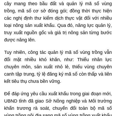
cây mang theo bầu đất và quản lý mã số vùng
Bản quyền thuộc Trung tâm Thông tin.
trồng, mã số cơ sở đóng gói; đồng thời thực hiện
(Ghi rõ nguồn "http://mic.gov.vn" khi phát hành lại thông tin từ
các nghị định thư kiểm dịch thực vật đối với nhiều
trang web này)
loại nông sản xuất khẩu. Qua đó, năng lực quản lý,
truy xuất nguồn gốc và giá trị nông sản từng bước
được nâng lên.
Tuy nhiên, công tác quản lý mã số vùng trồng vẫn
đối mặt nhiều khó khăn, như: Thiếu nhân lực
chuyên môn, sản xuất nhỏ lẻ, thiếu vùng chuyên
canh tập trung, tỷ lệ đăng ký mã số còn thấp và liên
kết tiêu thụ chưa bền vững.
Để đáp ứng yêu cầu xuất khẩu trong giai đoạn mới,
UBND tỉnh đã giao Sở Nông nghiệp và Môi trường
khẩn trương rà soát, chuyển đổi toàn bộ mã số
vùng trồng nội địa sang mã số vùng trồng xuất khẩu