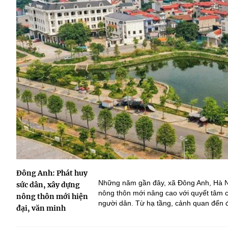
Đông Anh: Phát huy
Những năm gần đây, xã Đông Anh, Hà Nộ
sức dân, xây dựng
nông thôn mới nâng cao với quyết tâm c
nông thôn mới hiện
người dân. Từ hạ tầng, cảnh quan đến đ
đại, văn minh
càng khởi sắc, tạo nền tảng cho sự phát