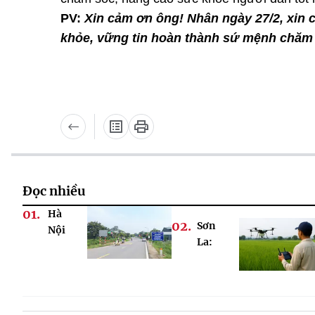
PV:
Xin cảm ơn ông! Nhân ngày 27/2, xin 
khỏe, vững tin hoàn thành sứ mệnh chăm 
Đọc nhiều
Hà
Sơn
Nội
La:
hướng
Nông
tới
nghiệp
20%
công
xã
nghệ
nông