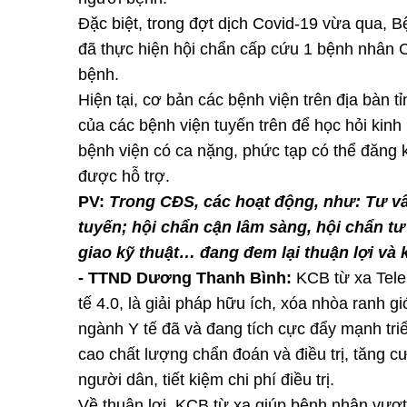
Đặc biệt, trong đợt dịch Covid-19 vừa qua,
đã thực hiện hội chẩn cấp cứu 1 bệnh nhân
bệnh.
Hiện tại, cơ bản các bệnh viện trên địa bàn 
của các bệnh viện tuyến trên để học hỏi kin
bệnh viện có ca nặng, phức tạp có thể đăng k
được hỗ trợ.
PV:
Trong CĐS, các hoạt động, như: Tư v
tuyến; hội chẩn cận lâm sàng, hội chẩn tư
giao kỹ thuật… đang đem lại thuận lợi và 
- TTND Dương Thanh Bình:
KCB từ xa Teleh
tế 4.0, là giải pháp hữu ích, xóa nhòa ranh gi
ngành Y tế đã và đang tích cực đẩy mạnh tri
cao chất lượng chẩn đoán và điều trị, tăng cư
người dân, tiết kiệm chi phí điều trị.
Về thuận lợi, KCB từ xa giúp bệnh nhân vượt