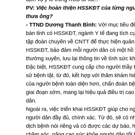
PV:
Việc hoàn thiện HSSKĐT của từng ngườ
thưa ông?
- TTND Dương Thanh Bình:
Với mục tiêu đ
bàn tỉnh có HSSKĐT, ngành Y tế đang tích cự
tập đoàn chuyên về CNTT để thực hiện quản 
HSSKĐT, bảo đảm mỗi người dân có một hồ 
thường xuyên, lưu lại thông tin về tình sức kh
Đặc biệt, HSSKĐT cung cấp cho người thầy th
sử bệnh tật, từ đó, kết hợp với thăm khám hi
của người bệnh toàn diện hơn, chẩn đoán bệnh
giai đoạn sớm, mang lại hiệu quả điều trị ca
dân.
Ngoài ra, việc triển khai HSSKĐT giúp cho n
người dân đầy đủ, chính xác. Từ đó, sẽ có nh
dịch bệnh nói riêng và có được các dự báo, 
chăm sóc, nâng cao sức khỏe người dân tốt 