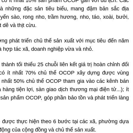
 có ít nhất 10% sản phẩm OCOP gắn với du lịch. Các
à những đặc sản tiêu biểu, mang đậm bản sắc địa
yến sào, rong nho, trầm hương, nho, táo, xoài, bưởi,
t dê và thịt cừu.
ng phát triển chủ thể sản xuất với mục tiêu đến năm
à hợp tác xã, doanh nghiệp vừa và nhỏ.
hành tối thiểu 25 chuỗi liên kết giá trị hoàn chỉnh đối
có ít nhất 70% chủ thể OCOP xây dựng được vùng
; ít nhất 50% chủ thể OCOP tham gia vào các kênh bán
 hàng tiện lợi, sàn giao dịch thương mại điện tử...); ít
 sản phẩm OCOP, góp phần bảo tồn và phát triển làng
được thực hiện theo 6 bước tại các xã, phường dựa
 động của cộng đồng và chủ thể sản xuất.