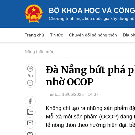
BỘ KHOA HỌC VÀ CÔNG
Chương trình mục tiêu quốc gia xây dựng nô
Trang chủ
Tin tức
Chuyển đổi số nông thôn
Địa ph
Nông thôn mới
Đà Nẵng bứt phá p
Aa
nhờ OCOP
Thứ ba, 16/06/2026 - 14:37
Không chỉ tạo ra những sản phẩm đ
Mỗi xã một sản phẩm (OCOP) đang trở
tế nông thôn theo hướng hiện đại, b