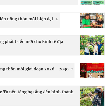
riển nông thôn mới hiện đại
g phát triển mới cho kinh tế địa
ông thôn mới giai đoạn 2026 - 2030
: Từ nền tảng hạ tầng đến hình thành