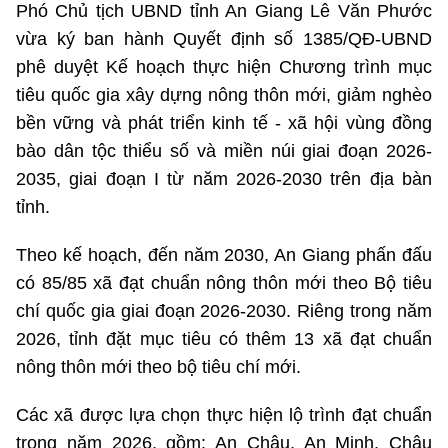
Phó Chủ tịch UBND tỉnh An Giang Lê Văn Phước
Chọn ngôn ngữ
vừa ký ban hành Quyết định số 1385/QĐ-UBND
Việt Nam
English
phê duyệt Kế hoạch thực hiện Chương trình mục
tiêu quốc gia xây dựng nông thôn mới, giảm nghèo
bền vững và phát triển kinh tế - xã hội vùng đồng
TRUNG TÂM THÔNG TIN
bào dân tộc thiểu số và miền núi giai đoạn 2026-
2035, giai đoạn I từ năm 2026-2030 trên địa bàn
Liên hệ
tỉnh.
banbientap@mic.gov.vn
Theo kế hoạch, đến năm 2030, An Giang phấn đấu
có 85/85 xã đạt chuẩn nông thôn mới theo Bộ tiêu
024.3556.3461
chí quốc gia giai đoạn 2026-2030. Riêng trong năm
2026, tỉnh đặt mục tiêu có thêm 13 xã đạt chuẩn
Ban Biên tập Cổng TTĐT - 18 Nguyễn Du, TP. Hà Nội
nông thôn mới theo bộ tiêu chí mới.
Các xã được lựa chọn thực hiện lộ trình đạt chuẩn
Theo dõi MIC trên
trong năm 2026, gồm: An Châu, An Minh, Châu