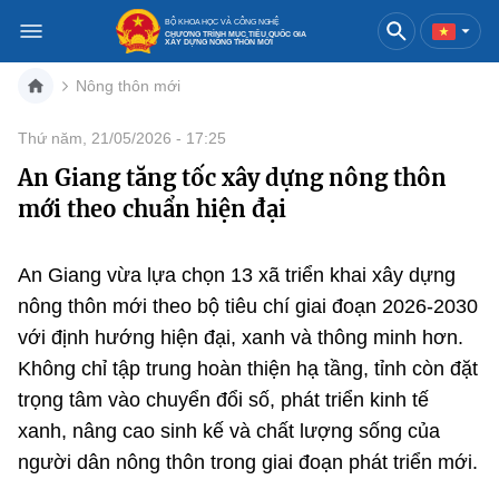
BỘ KHOA HỌC VÀ CÔNG NGHỆ
CHƯƠNG TRÌNH MỤC TIÊU QUỐC GIA
XÂY DỰNG NÔNG THÔN MỚI
Nông thôn mới
Việt Nam
English
Thứ năm, 21/05/2026 - 17:25
An Giang tăng tốc xây dựng nông thôn
Danh mục
mới theo chuẩn hiện đại
Trang chủ
Tin tức
An Giang vừa lựa chọn 13 xã triển khai xây dựng
nông thôn mới theo bộ tiêu chí giai đoạn 2026-2030
Chuyển đổi số nông thôn
với định hướng hiện đại, xanh và thông minh hơn.
Địa phương tiêu biểu
Không chỉ tập trung hoàn thiện hạ tầng, tỉnh còn đặt
trọng tâm vào chuyển đổi số, phát triển kinh tế
Multimedia
xanh, nâng cao sinh kế và chất lượng sống của
người dân nông thôn trong giai đoạn phát triển mới.
Chính sách