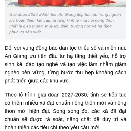
Giai đoạn 2026-2030, tỉnh An Giang tiếp tục tập trung nguồn
lực hoàn thiện kết cấu hạ tầng kinh tế - xã hội nông thôn,
nhất là giao thông, thủy lợi, điện, trường học và hạ tầng
phục vụ sản xuất.
Đối với vùng đồng bào dân tộc thiểu số và miền núi,
An Giang ưu tiên đầu tư hạ tầng thiết yếu, hỗ trợ
sinh kế, đào tạo nghề và tạo việc làm nhằm giảm
nghèo bền vững, từng bước thu hẹp khoảng cách
phát triển giữa các khu vực.
Theo lộ trình giai đoạn 2027-2030, tỉnh sẽ tiếp tục
có thêm nhiều xã đạt chuẩn nông thôn mới và nông
thôn mới hiện đại. Song song đó, các xã đã đạt
chuẩn sẽ được rà soát, nâng chất để duy trì và
hoàn thiện các tiêu chí theo yêu cầu mới.