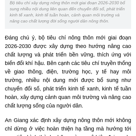
Bộ tiêu chí xây dựng nông thôn mới giai đoạn 2026-2030 bổ
sung nhiều nội dung liên quan đến chuyển đổi số, phát triển
Bản quyền thuộc Trung tâm Thông tin.
kinh tế xanh, kinh tế tuần hoàn, cảnh quan môi trường và
(Ghi rõ nguồn "http://mic.gov.vn" khi phát hành lại thông tin từ
nâng cao chất lượng đời sống người dân nông thôn.
trang web này)
Đáng chú ý, bộ tiêu chí nông thôn mới giai đoạn
2026-2030 được xây dựng theo hướng nâng cao
chất lượng và phát triển bền vững, thích ứng với
biến đổi khí hậu. Bên cạnh các tiêu chí truyền thống
về giao thông, điện, trường học, y tế hay môi
trường, nhiều nội dung mới được bổ sung như
chuyển đổi số, phát triển kinh tế xanh, kinh tế tuần
hoàn, xây dựng cảnh quan môi trường và nâng cao
chất lượng sống của người dân.
An Giang xác định xây dựng nông thôn mới không
chỉ dừng ở việc hoàn thiện hạ tầng mà hướng tới