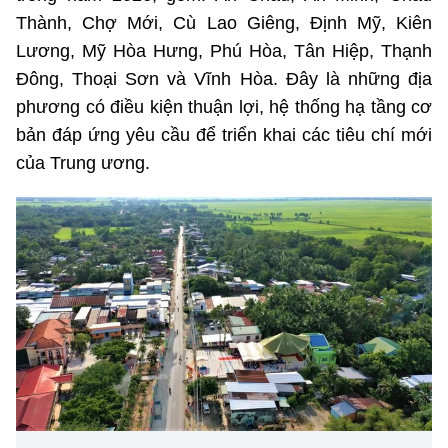
Thành, Chợ Mới, Cù Lao Giêng, Định Mỹ, Kiên
Lương, Mỹ Hòa Hưng, Phú Hòa, Tân Hiệp, Thạnh
Thông tin khác
Đông, Thoại Sơn và Vĩnh Hòa. Đây là những địa
phương có điều kiện thuận lợi, hệ thống hạ tầng cơ
Hệ thống nội bộ
bản đáp ứng yêu cầu để triển khai các tiêu chí mới
Điều khoản sử dụng
của Trung ương.
Sơ đồ trang web
Liên kết
Cơ quan chủ quản:
BỘ THÔNG TIN VÀ TRUYỀN THÔNG (MIC)
Giấy phép thiết lập Trang thông tin điện tử số 18/GP-TTĐT do
Cục Phát thanh, truyền hình và thông tin điện tử cấp ngày
15/03/2016.
Chịu trách nhiệm chính: Ông Đỗ Công Anh - Giám đốc Trung tâm
Thông tin - Bộ Thông tin và Truyền thông.